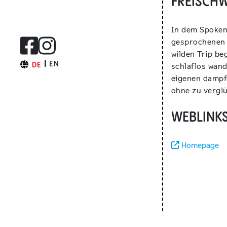
FREISCH
In dem Spoken
gesprochenen 
wilden Trip be
EN
DE
schlaflos wan
eigenen dampfe
ohne zu vergl
WEBLINKS
Homepage